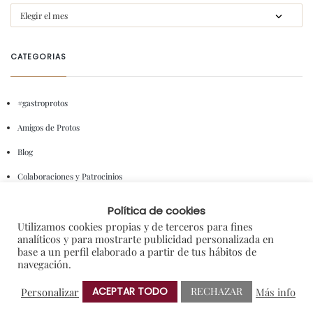
CATEGORIAS
#gastroprotos
Amigos de Protos
Blog
Colaboraciones y Patrocinios
Degustaciones
Política de cookies
En portada
Utilizamos cookies propias y de terceros para fines
analíticos y para mostrarte publicidad personalizada en
General
base a un perfil elaborado a partir de tus hábitos de
navegación.
I+D
ACEPTAR TODO
RECHAZAR
Personalizar
Más info
Notas de Prensa