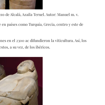
bezo de Alcalá, Azaila Teruel. Autor: Manuel m. v.
 en países como Turquía, Grecia, centro y este de
nes en el 2300 ac difundieron la viticultura. Así, los
tos, a su vez, de los ibéricos.