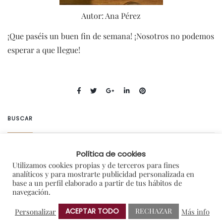
Autor: Ana Pérez
¡Que paséis un buen fin de semana! ¡Nosotros no podemos
esperar a que llegue!
BUSCAR
Política de cookies
Utilizamos cookies propias y de terceros para fines
analíticos y para mostrarte publicidad personalizada en
base a un perfil elaborado a partir de tus hábitos de
ÚLTIMAS ENTRADAS
navegación.
ACEPTAR TODO
RECHAZAR
Personalizar
Más info
No te quedes sin plan para el eclipse: ideas caseras para disfrutarlo