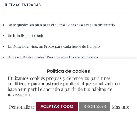
ÚLTIMAS ENTRADAS
No te quedes sin plan para el eclipse: ideas caseras para disfrutarlo
Un brindis por La Roja
La Odisea del vino: un Protos para cada héroe de Homero
¿Eres un Master Protos? Pon a prueba tus conocimientos
Protos y Mundial: la alineación perfecta para este fin de semana
Política de cookies
Utilizamos cookies propias y de terceros para fines
analíticos y para mostrarte publicidad personalizada en
ENTRADAS ANTERIORES
base a un perfil elaborado a partir de tus hábitos de
navegación.
ACEPTAR TODO
RECHAZAR
Personalizar
Más info
CATEGORIAS