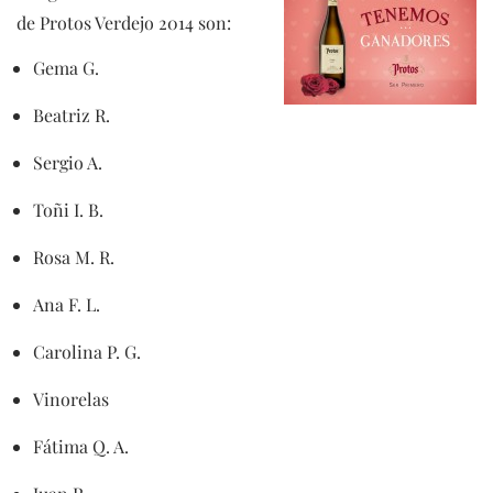
de Protos Verdejo 2014 son:
Gema G.
Beatriz R.
Sergio A.
Toñi I. B.
Rosa M. R.
Ana F. L.
Carolina P. G.
Vinorelas
Fátima Q. A.