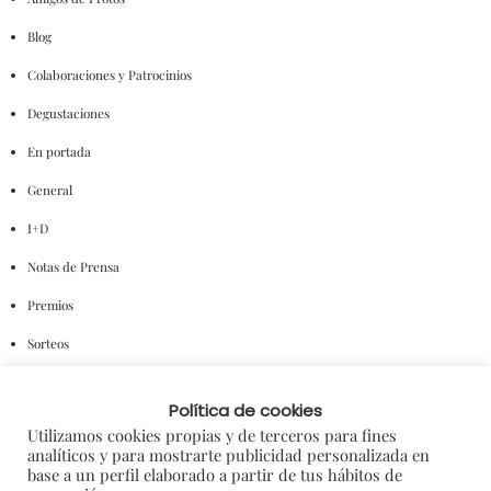
Blog
Colaboraciones y Patrocinios
Degustaciones
En portada
General
I+D
Notas de Prensa
Premios
Sorteos
NUBE DE ETIQUETAS
Política de cookies
Utilizamos cookies propias y de terceros para fines
analíticos y para mostrarte publicidad personalizada en
base a un perfil elaborado a partir de tus hábitos de
AMIGOS DE PROTOS
BRINDIS SOLIDARIO
CRIANZA