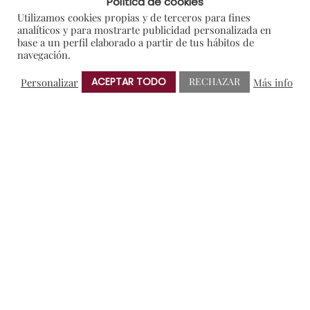
Política de cookies
Notas de Prensa
Utilizamos cookies propias y de terceros para fines
analíticos y para mostrarte publicidad personalizada en
Premios
base a un perfil elaborado a partir de tus hábitos de
navegación.
Sorteos
ACEPTAR TODO
RECHAZAR
Personalizar
Más info
NUBE DE ETIQUETAS
AMIGOS DE PROTOS
BRINDIS SOLIDARIO
CRIANZA
ENOTURISMO
NOTAS DE PRENSA
RIBERA DEL DUERO
VERDEJO
ANTERIOR
SIGUIENTE