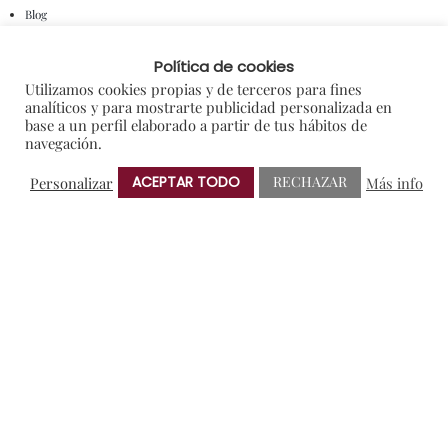
Blog
Colaboraciones y Patrocinios
Política de cookies
Degustaciones
Utilizamos cookies propias y de terceros para fines
analíticos y para mostrarte publicidad personalizada en
En portada
base a un perfil elaborado a partir de tus hábitos de
navegación.
General
ACEPTAR TODO
RECHAZAR
Personalizar
Más info
I+D
Notas de Prensa
Premios
Sorteos
NUBE DE ETIQUETAS
AMIGOS DE PROTOS
BRINDIS SOLIDARIO
CRIANZA