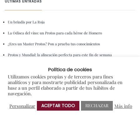
ÚLTIMAS ENTRADAS
Un brindis por La Roja
La Odisea del vino: un Protos para cada héroe de Homero
¿Eres un Master Protos? Pon a prueba tus conocimientos
Protos y Mundial: la alineación perfecta para este fin de semana
‘Menestra de verduras a mi estilo’, maridado con el Sauvignon Blanc de Protos
Política de cookies
Utilizamos cookies propias y de terceros para fines
analíticos y para mostrarte publicidad personalizada en
ENTRADAS ANTERIORES
base a un perfil elaborado a partir de tus hábitos de
navegación.
ACEPTAR TODO
RECHAZAR
Personalizar
Más info
CATEGORIAS