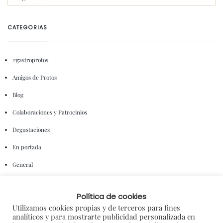
CATEGORIAS
#gastroprotos
Amigos de Protos
Blog
Colaboraciones y Patrocinios
Degustaciones
En portada
General
I+D
Política de cookies
Notas de Prensa
Utilizamos cookies propias y de terceros para fines
analíticos y para mostrarte publicidad personalizada en
Premios