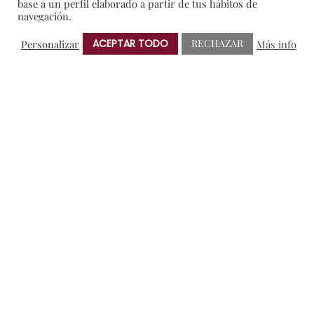
base a un perfil elaborado a partir de tus hábitos de
navegación.
Sorteos
ACEPTAR TODO
RECHAZAR
Personalizar
Más info
NUBE DE ETIQUETAS
AMIGOS DE PROTOS
BRINDIS SOLIDARIO
CRIANZA
ENOTURISMO
NOTAS DE PRENSA
RIBERA DEL DUERO
VERDEJO
ANTERIOR
SIGUIENTE
© 2025 Bodegas Protos.