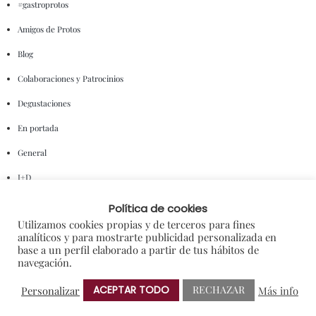
#gastroprotos
Amigos de Protos
Blog
Colaboraciones y Patrocinios
Degustaciones
En portada
General
I+D
Notas de Prensa
Política de cookies
Utilizamos cookies propias y de terceros para fines
Premios
analíticos y para mostrarte publicidad personalizada en
base a un perfil elaborado a partir de tus hábitos de
Sorteos
navegación.
ACEPTAR TODO
RECHAZAR
Personalizar
Más info
NUBE DE ETIQUETAS