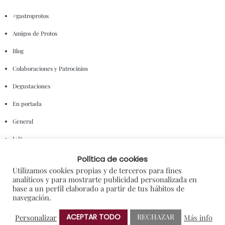
#gastroprotos
Amigos de Protos
Blog
Colaboraciones y Patrocinios
Degustaciones
En portada
General
I+D
Notas de Prensa
Política de cookies
Utilizamos cookies propias y de terceros para fines
Premios
analíticos y para mostrarte publicidad personalizada en
base a un perfil elaborado a partir de tus hábitos de
Sorteos
navegación.
ACEPTAR TODO
RECHAZAR
Personalizar
Más info
NUBE DE ETIQUETAS