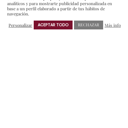
analíticos y para mostrarte publicidad personalizada en
base a un perfil elaborado a partir de tus hábitos de
CATEGORIAS
navegación.
ACEPTAR TODO
RECHAZAR
Personalizar
Más info
#gastroprotos
Amigos de Protos
Blog
Colaboraciones y Patrocinios
Degustaciones
En portada
General
I+D
Notas de Prensa
Premios