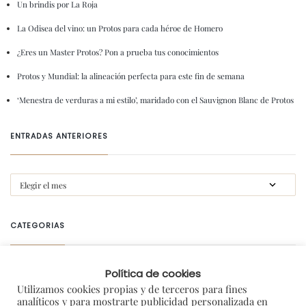
Un brindis por La Roja
La Odisea del vino: un Protos para cada héroe de Homero
¿Eres un Master Protos? Pon a prueba tus conocimientos
Protos y Mundial: la alineación perfecta para este fin de semana
‘Menestra de verduras a mi estilo’, maridado con el Sauvignon Blanc de Protos
ENTRADAS ANTERIORES
CATEGORIAS
#gastroprotos
Política de cookies
Utilizamos cookies propias y de terceros para fines
Amigos de Protos
analíticos y para mostrarte publicidad personalizada en