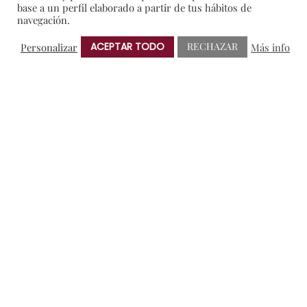
base a un perfil elaborado a partir de tus hábitos de
Blog
navegación.
Colaboraciones y Patrocinios
ACEPTAR TODO
RECHAZAR
Personalizar
Más info
Degustaciones
En portada
General
I+D
Notas de Prensa
Premios
Sorteos
NUBE DE ETIQUETAS
AMIGOS DE PROTOS
BRINDIS SOLIDARIO
CRIANZA