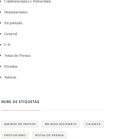
Colaboraciones y Patrocinios
Degustaciones
En portada
General
I+D
Notas de Prensa
Premios
Sorteos
NUBE DE ETIQUETAS
AMIGOS DE PROTOS
BRINDIS SOLIDARIO
CRIANZA
ENOTURISMO
NOTAS DE PRENSA