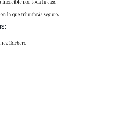
 increíble por toda la casa.
con la que triunfarás seguro.
s:
énez Barbero