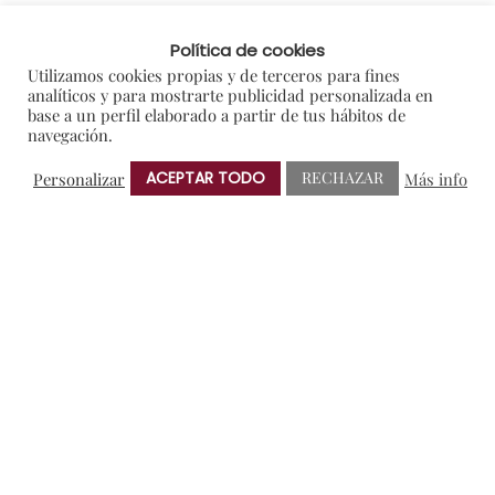
Política de cookies
Utilizamos cookies propias y de terceros para fines
BUSCAR
analíticos y para mostrarte publicidad personalizada en
base a un perfil elaborado a partir de tus hábitos de
navegación.
ACEPTAR TODO
RECHAZAR
Personalizar
Más info
ÚLTIMAS ENTRADAS
Un brindis por La Roja
La Odisea del vino: un Protos para cada héroe de Homero
¿Eres un Master Protos? Pon a prueba tus conocimientos
Protos y Mundial: la alineación perfecta para este fin de semana
‘Menestra de verduras a mi estilo’, maridado con el Sauvignon Blanc de Protos