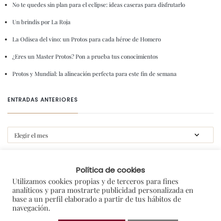
No te quedes sin plan para el eclipse: ideas caseras para disfrutarlo
Un brindis por La Roja
La Odisea del vino: un Protos para cada héroe de Homero
¿Eres un Master Protos? Pon a prueba tus conocimientos
Protos y Mundial: la alineación perfecta para este fin de semana
ENTRADAS ANTERIORES
CATEGORIAS
Política de cookies
Utilizamos cookies propias y de terceros para fines
analíticos y para mostrarte publicidad personalizada en
#gastroprotos
base a un perfil elaborado a partir de tus hábitos de
navegación.
Amigos de Protos