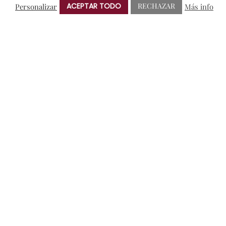
ACEPTAR TODO
RECHAZAR
Personalizar
Más info
Blog
Colaboraciones y Patrocinios
Degustaciones
En portada
General
I+D
Notas de Prensa
Premios
Sorteos
NUBE DE ETIQUETAS
AMIGOS DE PROTOS
BRINDIS SOLIDARIO
CRIANZA