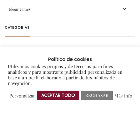
CATEGORIAS
#gastroprotos
Política de cookies
Amigos de Protos
Utilizamos cookies propias y de terceros para fines
Blog
analíticos y para mostrarte publicidad personalizada en
base a un perfil elaborado a partir de tus hábitos de
Colaboraciones y Patrocinios
navegación.
Degustaciones
ACEPTAR TODO
RECHAZAR
Personalizar
Más info
En portada
General
I+D
Notas de Prensa