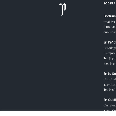
BODEGA
Enoturis
(+34) 659
(Lun-Vie 
enoturi
En Peñaf
C/Bodega
E-47300 P
Tel. (+34)
Fax. (+34
En La Se
Ctr. CL-
47491 La 
Tel. (+34
En Cubil
Carreter
47290 Cub
España)