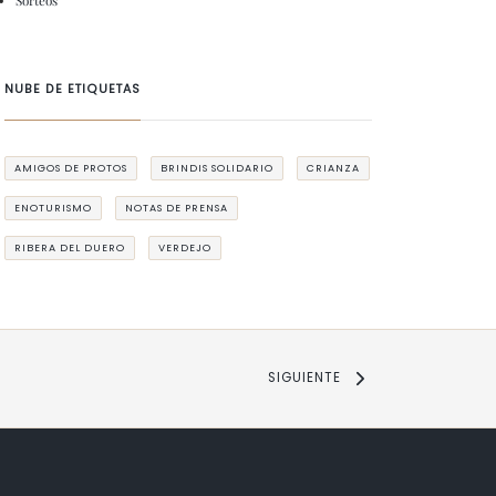
Sorteos
NUBE DE ETIQUETAS
AMIGOS DE PROTOS
BRINDIS SOLIDARIO
CRIANZA
ENOTURISMO
NOTAS DE PRENSA
RIBERA DEL DUERO
VERDEJO
SIGUIENTE