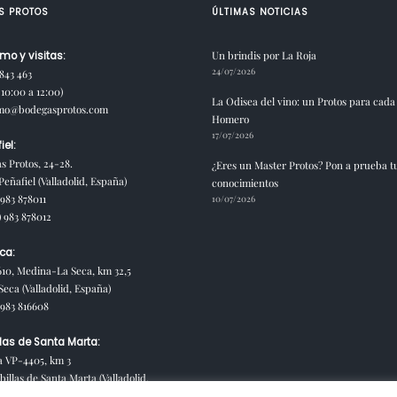
S PROTOS
ÚLTIMAS NOTICIAS
Un brindis por La Roja
mo y visitas:
24/07/2026
 843 463
10:00 a 12:00)
La Odisea del vino: un Protos para cada
smo@bodegasprotos.com
Homero
17/07/2026
iel:
s Protos, 24-28.
¿Eres un Master Protos? Pon a prueba t
eñafiel (Valladolid, España)
conocimientos
 983 878011
10/07/2026
) 983 878012
ca:
610, Medina-La Seca, km 32,5
Seca (Valladolid, España)
) 983 816608
las de Santa Marta:
a VP-4405, km 3
illas de Santa Marta (Valladolid,