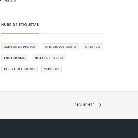
Sorteos
NUBE DE ETIQUETAS
AMIGOS DE PROTOS
BRINDIS SOLIDARIO
CRIANZA
ENOTURISMO
NOTAS DE PRENSA
RIBERA DEL DUERO
VERDEJO
SIGUIENTE