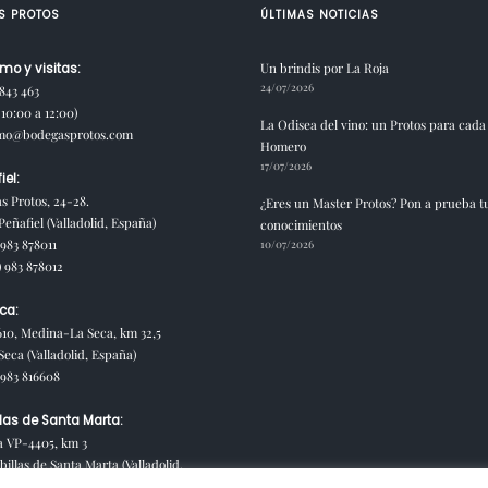
S PROTOS
ÚLTIMAS NOTICIAS
Un brindis por La Roja
mo y visitas:
24/07/2026
 843 463
10:00 a 12:00)
La Odisea del vino: un Protos para cada
smo@bodegasprotos.com
Homero
17/07/2026
iel:
s Protos, 24-28.
¿Eres un Master Protos? Pon a prueba t
eñafiel (Valladolid, España)
conocimientos
 983 878011
10/07/2026
) 983 878012
ca:
610, Medina-La Seca, km 32,5
Seca (Valladolid, España)
) 983 816608
las de Santa Marta:
a VP-4405, km 3
illas de Santa Marta (Valladolid,