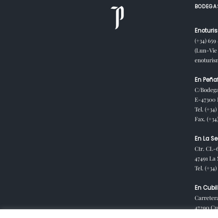
BODEGA
Enoturis
(+34) 659
(Lun-Vie 
enoturi
En Peñaf
C/Bodega
E-47300 P
Tel. (+34)
Fax. (+34
En La Se
Ctr. CL-
47491 La 
Tel. (+34
En Cubil
Carreter
47290 Cub
España)