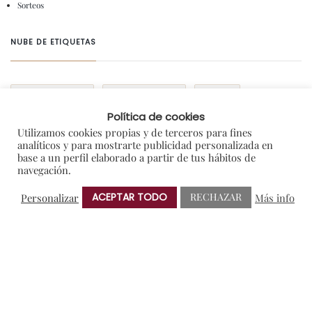
Sorteos
NUBE DE ETIQUETAS
AMIGOS DE PROTOS
BRINDIS SOLIDARIO
CRIANZA
Política de cookies
ENOTURISMO
NOTAS DE PRENSA
RIBERA DEL DUERO
Utilizamos cookies propias y de terceros para fines
VERDEJO
analíticos y para mostrarte publicidad personalizada en
base a un perfil elaborado a partir de tus hábitos de
navegación.
ACEPTAR TODO
RECHAZAR
Personalizar
Más info
ANTERIOR
SIGUIENTE
© 2025 Bodegas Protos.
Aviso legal
-
Política de Privacidad
-
Política de Cookies