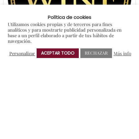
Política de cookies
Utilizamos cookies propias y de terceros para fines
analíticos y para mostrarte publicidad personalizada en
base a un perfil elaborado a partir de tus hábitos de
navegación.
ACEPTAR TODO
RECHAZAR
Personalizar
Más info
Bodegas Protos, en el ranking de las
cincuenta marcas más admiradas
del mundo
04/04/2022
Solo dos bodegas de Ribera del Duero se
encuentran dentro del ranking presentado por la
prestigiosa revista británica…