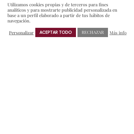
Utilizamos cookies propias y de terceros para fines
Bases legales Sorteo Protos-
analíticos y para mostrarte publicidad personalizada en
base a un perfil elaborado a partir de tus hábitos de
Rusticae
navegación.
12/06/2024
ACEPTAR TODO
RECHAZAR
Personalizar
Más info