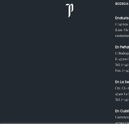
BODEGA
Enoturis
(+34) 659
(Lun-Vie 
enoturi
En Peñaf
C/Bodega
E-47300 P
Tel. (+34)
Fax. (+34
En La Se
Ctr. CL-
47491 La 
Tel. (+34
En Cubil
Carreter
47290 Cub
España)