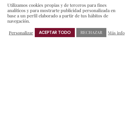
Utilizamos cookies propias y de terceros para fines
analíticos y para mostrarte publicidad personalizada en
base a un perfil elaborado a partir de tus hábitos de
AMIGOS DE PROTOS
BRINDIS SOLIDARIO
CRIANZA
navegación.
ENOTURISMO
NOTAS DE PRENSA
RIBERA DEL DUERO
ACEPTAR TODO
RECHAZAR
Personalizar
Más info
VERDEJO
ANTERIOR
SIGUIENTE
© 2025 Bodegas Protos.
Aviso legal
-
Política de Privacidad
-
Política de Cookies