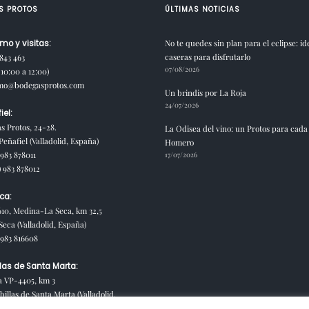
S PROTOS
ÚLTIMAS NOTICIAS
No te quedes sin plan para el eclipse: id
mo y visitas:
caseras para disfrutarlo
 843 463
07/08/2026
10:00 a 12:00)
smo@bodegasprotos.com
Un brindis por La Roja
24/07/2026
iel:
s Protos, 24-28.
La Odisea del vino: un Protos para cada
eñafiel (Valladolid, España)
Homero
 983 878011
17/07/2026
) 983 878012
ca:
610, Medina-La Seca, km 32,5
Seca (Valladolid, España)
) 983 816608
las de Santa Marta:
a VP-4405, km 3
illas de Santa Marta (Valladolid,