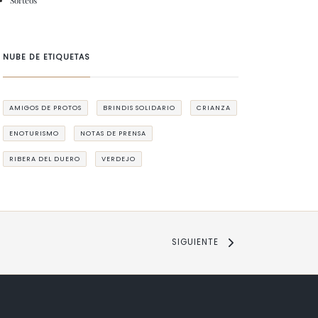
Sorteos
NUBE DE ETIQUETAS
AMIGOS DE PROTOS
BRINDIS SOLIDARIO
CRIANZA
ENOTURISMO
NOTAS DE PRENSA
RIBERA DEL DUERO
VERDEJO
SIGUIENTE