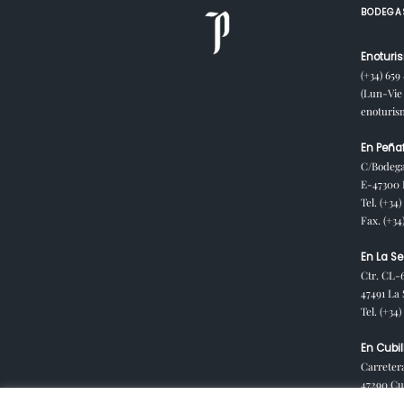
BODEGA
Enoturis
(+34) 659
(Lun-Vie 
enoturi
En Peñaf
C/Bodega
E-47300 P
Tel. (+34)
Fax. (+34
En La Se
Ctr. CL-
47491 La 
Tel. (+34
En Cubil
Carreter
47290 Cub
España)