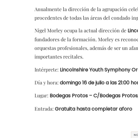
Anualmente la dirección de la agrupación cele
procedentes de todas las áreas del condado ing
Nigel Morley ocupa la actual dirección de
Lin
fundadores de la formación. Morley es reconoc
orquestas profesionales, además de ser un afa
importantes recitales.
Intérprete:
Lincolnshire Youth Symphony O
Día y hora:
domingo 16 de julio a las 21:00 ho
Lugar:
Bodegas Protos – C/Bodegas Protos, 2
Entrada:
Gratuita hasta completar aforo
NO