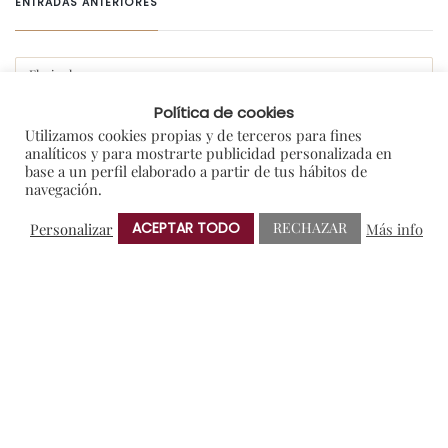
ENTRADAS ANTERIORES
Política de cookies
Utilizamos cookies propias y de terceros para fines
CATEGORIAS
analíticos y para mostrarte publicidad personalizada en
base a un perfil elaborado a partir de tus hábitos de
navegación.
#gastroprotos
ACEPTAR TODO
RECHAZAR
Personalizar
Más info
Amigos de Protos
Blog
Colaboraciones y Patrocinios
Degustaciones
En portada
General
I+D