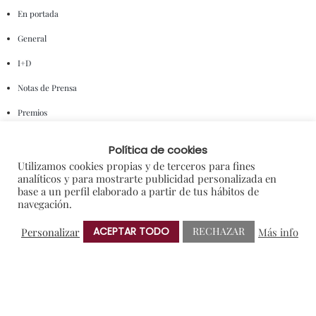
En portada
General
I+D
Notas de Prensa
Premios
Sorteos
Política de cookies
Utilizamos cookies propias y de terceros para fines
NUBE DE ETIQUETAS
analíticos y para mostrarte publicidad personalizada en
base a un perfil elaborado a partir de tus hábitos de
navegación.
AMIGOS DE PROTOS
BRINDIS SOLIDARIO
CRIANZA
ACEPTAR TODO
RECHAZAR
Personalizar
Más info
ENOTURISMO
NOTAS DE PRENSA
RIBERA DEL DUERO
VERDEJO