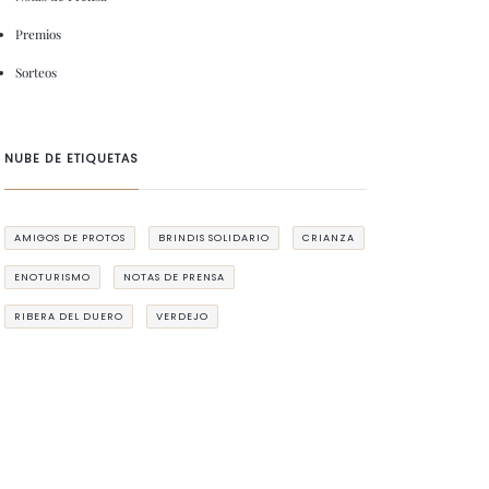
Premios
Sorteos
NUBE DE ETIQUETAS
AMIGOS DE PROTOS
BRINDIS SOLIDARIO
CRIANZA
ENOTURISMO
NOTAS DE PRENSA
RIBERA DEL DUERO
VERDEJO