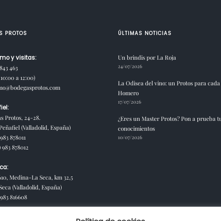
S PROTOS
ÚLTIMAS NOTICIAS
Un brindis por La Roja
mo y visitas:
24/07/2026
 843 463
10:00 a 12:00)
La Odisea del vino: un Protos para cada
smo@bodegasprotos.com
Homero
17/07/2026
iel:
s Protos, 24-28.
¿Eres un Master Protos? Pon a prueba t
eñafiel (Valladolid, España)
conocimientos
 983 878011
10/07/2026
) 983 878012
ca:
610, Medina-La Seca, km 32,5
Seca (Valladolid, España)
) 983 816608
las de Santa Marta: