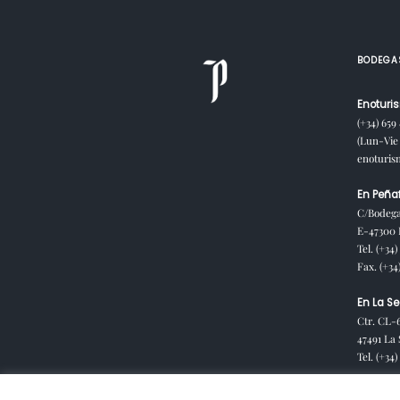
BODEGA
Enoturis
(+34) 659
(Lun-Vie 
enoturi
En Peñaf
C/Bodega
E-47300 P
Tel. (+34)
Fax. (+34
En La Se
Ctr. CL-
47491 La 
Tel. (+34
En Cubil