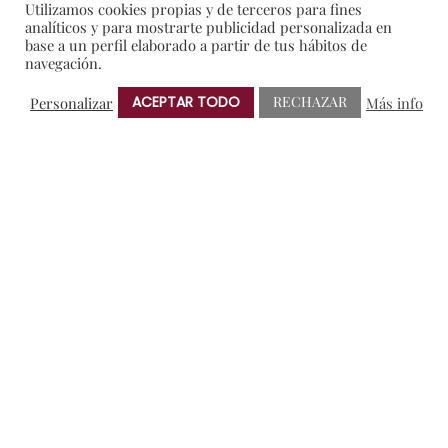
Utilizamos cookies propias y de terceros para fines
analíticos y para mostrarte publicidad personalizada en
En portada
base a un perfil elaborado a partir de tus hábitos de
navegación.
General
I+D
ACEPTAR TODO
RECHAZAR
Personalizar
Más info
Notas de Prensa
Premios
Sorteos
NUBE DE ETIQUETAS
AMIGOS DE PROTOS
BRINDIS SOLIDARIO
CRIANZA
ENOTURISMO
NOTAS DE PRENSA
RIBERA DEL DUERO
VERDEJO