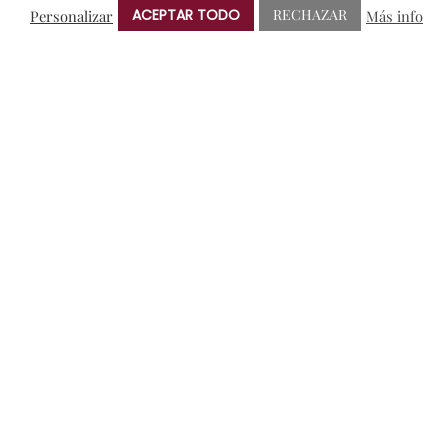
ACEPTAR TODO
RECHAZAR
Personalizar
Más info
Notas de Prensa
Premios
Sorteos
NUBE DE ETIQUETAS
AMIGOS DE PROTOS
BRINDIS SOLIDARIO
CRIANZA
ENOTURISMO
NOTAS DE PRENSA
RIBERA DEL DUERO
VERDEJO
ANTERIOR
SIGUIENTE