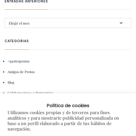
ENTRADAS ANTERIORES
CATEGORIAS
#gastroprotos
Amigos de Protos
Blog
Colaboraciones y Patrocinios
Degustaciones
Política de cookies
Utilizamos cookies propias y de terceros para fines
En portada
analíticos y para mostrarte publicidad personalizada en
base a un perfil elaborado a partir de tus hábitos de
General
navegación.
I+D