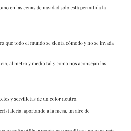
omo en las cenas de navidad solo está permitida la
para que todo el mundo se sienta cómodo y no se invada
ncia, al metro y medio tal y como nos aconsejan las
eles y servilletas de un color neutro.
 cristalería, aportando a la mesa, un aire de
ue permite utilizar manteles y servilletas un poco más