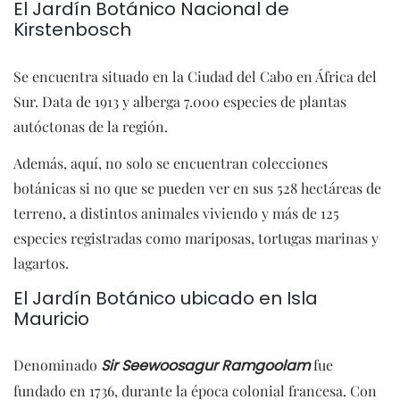
El Jardín Botánico Nacional de
Kirstenbosch
Se encuentra situado en la Ciudad del Cabo en África del
Sur. Data de 1913 y alberga 7.000 especies de plantas
autóctonas de la región.
Además, aquí, no solo se encuentran colecciones
botánicas si no que se pueden ver en sus 528 hectáreas de
terreno, a distintos animales viviendo y más de 125
especies registradas como mariposas, tortugas marinas y
lagartos.
El Jardín Botánico ubicado en Isla
Mauricio
Denominado
Sir Seewoosagur Ramgoolam
fue
fundado en 1736, durante la época colonial francesa. Con