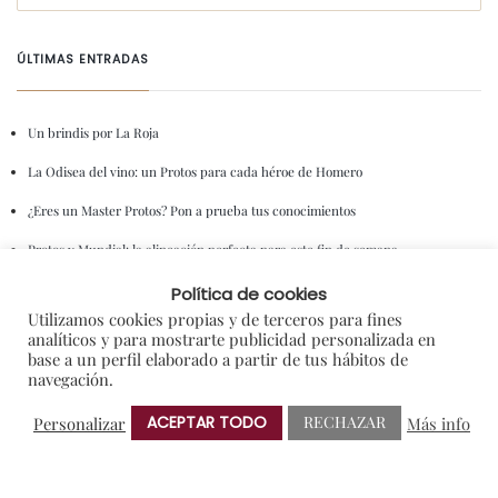
ÚLTIMAS ENTRADAS
Un brindis por La Roja
La Odisea del vino: un Protos para cada héroe de Homero
¿Eres un Master Protos? Pon a prueba tus conocimientos
Protos y Mundial: la alineación perfecta para este fin de semana
‘Menestra de verduras a mi estilo’, maridado con el Sauvignon Blanc de Protos
Política de cookies
Utilizamos cookies propias y de terceros para fines
analíticos y para mostrarte publicidad personalizada en
ENTRADAS ANTERIORES
base a un perfil elaborado a partir de tus hábitos de
navegación.
ACEPTAR TODO
RECHAZAR
Personalizar
Más info
CATEGORIAS