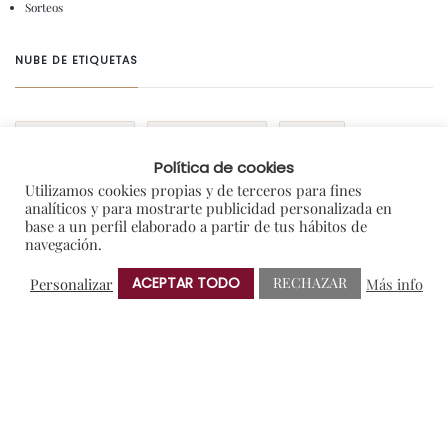
Sorteos
NUBE DE ETIQUETAS
AMIGOS DE PROTOS
BRINDIS SOLIDARIO
CRIANZA
Política de cookies
ENOTURISMO
NOTAS DE PRENSA
RIBERA DEL DUERO
Utilizamos cookies propias y de terceros para fines
VERDEJO
analíticos y para mostrarte publicidad personalizada en
base a un perfil elaborado a partir de tus hábitos de
navegación.
ACEPTAR TODO
RECHAZAR
Personalizar
Más info
ANTERIOR
SIGUIENTE
© 2025 Bodegas Protos.
Aviso legal
-
Política de Privacidad
-
Política de Cookies