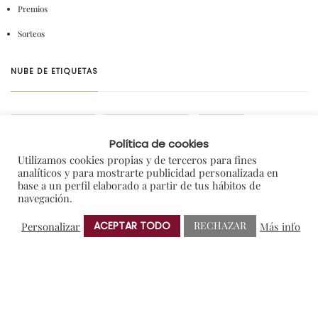
Premios
Sorteos
NUBE DE ETIQUETAS
AMIGOS DE PROTOS
BRINDIS SOLIDARIO
CRIANZA
Política de cookies
ENOTURISMO
NOTAS DE PRENSA
RIBERA DEL DUERO
Utilizamos cookies propias y de terceros para fines
analíticos y para mostrarte publicidad personalizada en
VERDEJO
base a un perfil elaborado a partir de tus hábitos de
navegación.
ACEPTAR TODO
RECHAZAR
Personalizar
Más info
ANTERIOR
SIGUIENTE