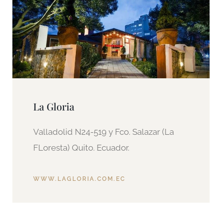
La Gloria
Valladolid N24-519 y Fco. Salazar (La
FLoresta) Quito. Ecuador.
WWW.LAGLORIA.COM.EC