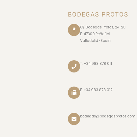
BODEGAS PROTOS
C/ Bodegas Protos, 24-28
E-47300 Peñafiel
Valladolid · Spain
T. +34 983 878 011
F. +34 983 878 012
bodegas@bodegasprotos.com