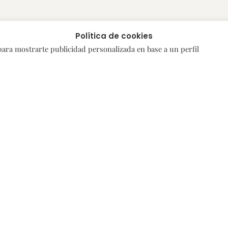
Política de cookies
 para mostrarte publicidad personalizada en base a un perfil
© 2019-2021 Bodegas Protos
Aviso legal
Política de Privacidad
Política de Cookies
Código de Conducta
Canal de Denuncias